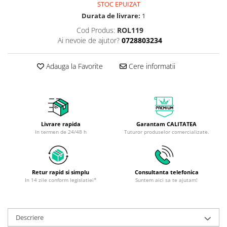
STOC EPUIZAT
Durata de livrare:
1
Cod Produs:
ROL119
Ai nevoie de ajutor?
0728803234
Adauga la Favorite
Cere informatii
Livrare rapida
Garantam CALITATEA
In termen de 24/48 h
Tuturor produselor comercializate.
Retur rapid si simplu
Consultanta telefonica
In 14 zile conform legislatiei*
Suntem aici sa te ajutam!
Descriere