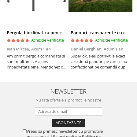
Pergola bioclimatica pentru terasa
Panouri transparente cu capse si bride confectionate
Achizitie verificata
Achizitie verificata
Ivan Mircea,
Acum 1 an
Daniel Berghian,
Acum 1 an
G
Am primit pergola comandata si
Super ok, s-au potrivit la exact
S
sunt multumit. A ajuns
cele două panouri pe care le-au
d
impachetata bine. Mentionez ca
confecționat pe comandă după
l
sunt din Cluj si inainte sa o
cotele date de mine,cei mai
i
comand am fost la mai multe
serioși din toate punctele de
a
magazine sa vad modele,
vedere, termenul de livrare a
c
majoritatea pergolelor erau cu
fost cel corect,ambalarea
R
NEWSLETTER
lamele din aluminiu foarte
corespunzătoare,dialogul purtat
subtiri si eu doream sa o...
Nu rata ofertele si promotiile noastre
cu r...
Vreau sa primesc newsletter cu promotiile
magazinului. Afla mai multe in
Politica de