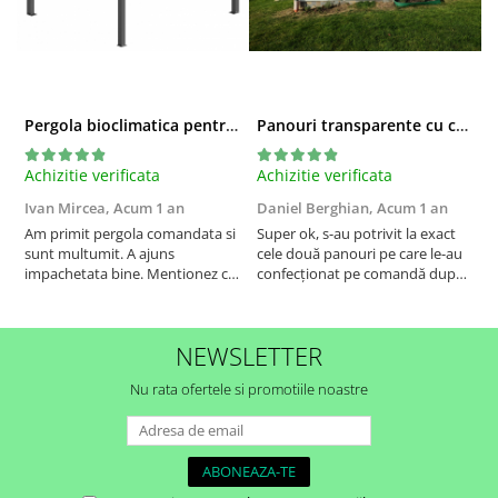
Pergola bioclimatica pentru terasa
Panouri transparente cu capse si bride confectionate
Achizitie verificata
Achizitie verificata
G
Ivan Mircea,
Acum 1 an
Daniel Berghian,
Acum 1 an
S
d
Am primit pergola comandata si
Super ok, s-au potrivit la exact
l
sunt multumit. A ajuns
cele două panouri pe care le-au
i
impachetata bine. Mentionez ca
confecționat pe comandă după
a
sunt din Cluj si inainte sa o
cotele date de mine,cei mai
c
comand am fost la mai multe
serioși din toate punctele de
R
magazine sa vad modele,
vedere, termenul de livrare a
NEWSLETTER
majoritatea pergolelor erau cu
fost cel corect,ambalarea
lamele din aluminiu foarte
corespunzătoare,dialogul purtat
Nu rata ofertele si promotiile noastre
subtiri si eu doream sa o...
cu r...