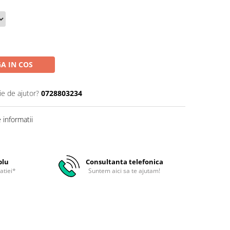
A IN COS
ie de ajutor?
0728803234
informatii
plu
Consultanta telefonica
atiei*
Suntem aici sa te ajutam!