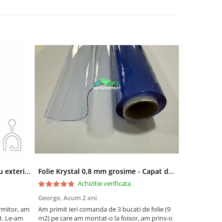
Clema legatura ax - lamele rulou exterior din aluminiu 37 mm, 39 mm, 45 mm
Folie Krystal 0,8 mm grosime - Capat de val - Economica
Achizitie verificata
George,
Acum 2 ani
Razvan,
Acu
ormitor, am
Am primit ieri comanda de 3 bucati de folie (9
Am avut inchi
it. Le-am
m2) pe care am montat-o la foisor, am prins-o
au ingalbeni