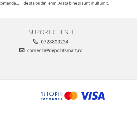
m comandat
de stalpii din lemn. Arata bine si sunt multumit.
acest magazi
e din rulou.
le inlocuiesc
calitate fata 
comandat de 
SUPORT CLIENTI
0728803234
comenzi@depozitsmart.ro
Creat cu ❤ și cu 🧠 de Dan Trifan iar
Platforma E-commerce by
Gomag