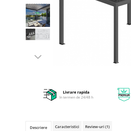
Livrare rapida
In termen de 24/48 h
Caracteristici
Review-uri
(1)
Descriere