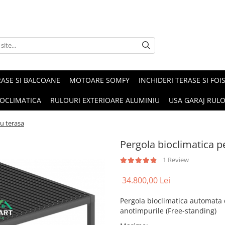
RASE SI BALCOANE
MOTOARE SOMFY
INCHIDERI TERASE SI FO
IOCLIMATICA
RULOURI EXTERIOARE ALUMINIU
USA GARAJ RUL
ru terasa
Pergola bioclimatica p
1 Review
34.800,00 Lei
Pergola bioclimatica automata 
anotimpurile (Free-standing)