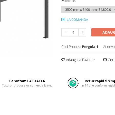
Marime
:
LA COMANDA
ADAUG
Cod Produs:
Pergola 1
Ai nevo
Adauga la Favorite
Cere 
Garantam CALITATEA
Retur rapid si sim
Tuturor produselor comercializate.
In 14 zile conform legisl