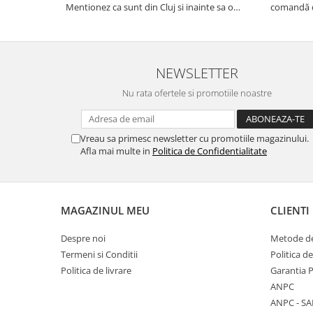
Mentionez ca sunt din Cluj si inainte sa o
comandă d
comand am fost la mai multe magazine sa vad
serioși di
modele, majoritatea pergolelor erau cu lamele
de livrare
din aluminiu foarte subtiri si eu doream sa o...
corespunză
NEWSLETTER
Nu rata ofertele si promotiile noastre
Vreau sa primesc newsletter cu promotiile magazinului.
Afla mai multe in
Politica de Confidentialitate
MAGAZINUL MEU
CLIENTI
Despre noi
Metode de
Termeni si Conditii
Politica d
Politica de livrare
Garantia 
ANPC
ANPC - SA