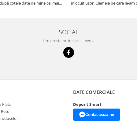
upă cotele date de mine,cei mai
inlocuit usor. Clemele pe care le-a
n toate punctele de vedere, termenul
de aici par mai de calitate fata de cel
 a fost cel corect,ambalarea
Recomand
toare,dialogul purtat cu r...
SOCIAL
Urmareste-ne in social media
DATE COMERCIALE
 Plata
Depozit Smart
e Retur
Contacteaza-ne
Produselor
L