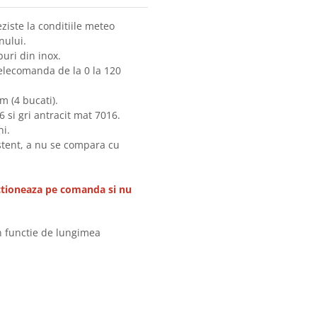
ziste la conditiile meteo
nului.
buri din inox.
elecomanda de la 0 la 120
m (4 bucati).
6 si gri antracit mat 7016.
ni.
stent, a nu se compara cu
ctioneaza pe comanda si nu
in functie de lungimea