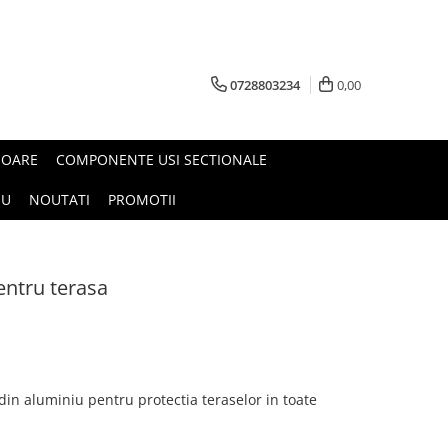
0728803234
0,00
ISOARE
COMPONENTE USI SECTIONALE
OU
NOUTATI
PROMOTII
entru terasa
din aluminiu pentru protectia teraselor in toate