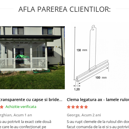
AFLA PAREREA CLIENTILOR:
Panouri transparente cu capse si bride confectionate
Achizitie verificata
rghian,
Acum 1 an
George,
Acum 2 ani
s-au potrivit la exact cele două
S-au rupt clemele de la ruloul din d
 care le-au confecționat pe
facut comanda de la ei si s-au potriv