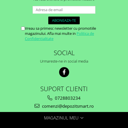
subtiri si eu doream sa o...
cu r...
Vreau sa primesc newsletter cu promotiile
magazinului. Afla mai multe in
Politica de
Confidentialitate
SOCIAL
Urmareste-ne in social media
SUPORT CLIENTI
0728803234
comenzi@depozitsmart.ro
MAGAZINUL MEU