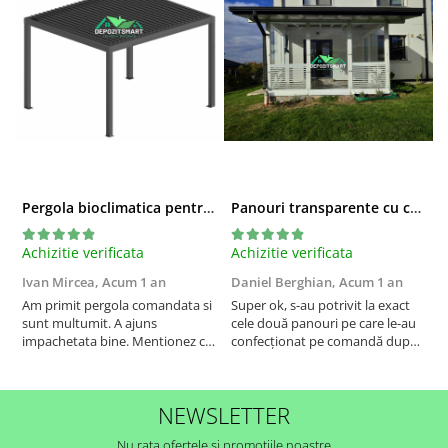
Pergola bioclimatica pentru terasa
Panouri transparente cu capse si bride confectionate
Achizitie verificata
Achizitie verificata
G
Ivan Mircea,
Acum 1 an
Daniel Berghian,
Acum 1 an
S
d
Am primit pergola comandata si
Super ok, s-au potrivit la exact
l
sunt multumit. A ajuns
cele două panouri pe care le-au
i
impachetata bine. Mentionez ca
confecționat pe comandă după
a
sunt din Cluj si inainte sa o
cotele date de mine,cei mai
c
comand am fost la mai multe
serioși din toate punctele de
R
magazine sa vad modele,
vedere, termenul de livrare a
NEWSLETTER
majoritatea pergolelor erau cu
fost cel corect,ambalarea
lamele din aluminiu foarte
corespunzătoare,dialogul purtat
Nu rata ofertele si promotiile noastre