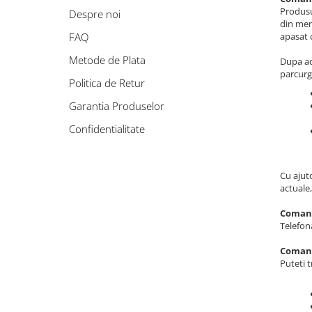
Produsul
Despre noi
din men
FAQ
apasat 
Metode de Plata
Dupa ad
parcurg
Politica de Retur
Garantia Produselor
Confidentialitate
Cu ajuto
actuale
Comand
Telefon
Comand
Puteti 