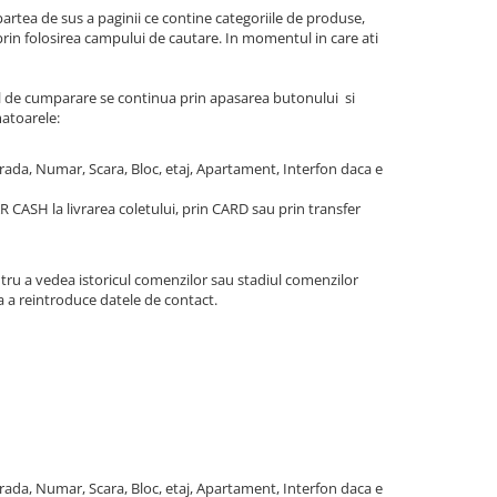
 partea de sus a paginii ce contine categoriile de produse,
prin folosirea campului de cautare. In momentul in care ati
ul de cumparare se continua prin apasarea butonului si
atoarele:
rada, Numar, Scara, Bloc, etaj, Apartament, Interfon daca e
CASH la livrarea coletului, prin CARD sau prin transfer
entru a vedea istoricul comenzilor sau stadiul comenzilor
a a reintroduce datele de contact.
rada, Numar, Scara, Bloc, etaj, Apartament, Interfon daca e