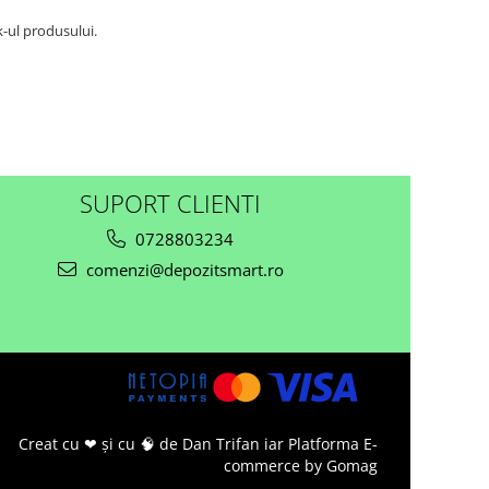
-ul produsului.
SUPORT CLIENTI
0728803234
comenzi@depozitsmart.ro
Creat cu ❤ și cu 🧠 de Dan Trifan iar
Platforma E-
commerce by Gomag