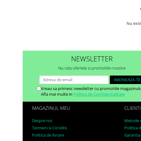
Nu exis
NEWSLETTER
Nu rata ofertele si promotiile noastre
Vreau sa primesc newsletter cu promotiile magazinulu
Afla mai multe in
Politica de Confidentialitate
MAGAZINUL MEU
CLIENTI
Despre noi
Metode d
Termeni si Conditii
Politica 
Politica de livrare
Garantia