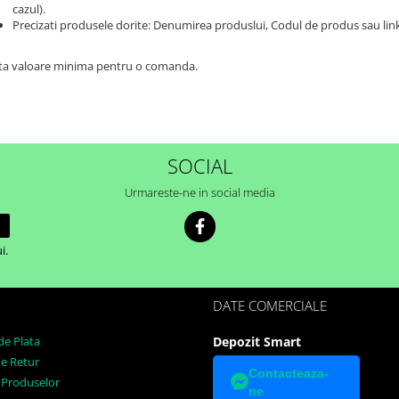
cazul).
Precizati produsele dorite: Denumirea produslui, Codul de produs sau link
ta valoare minima pentru o comanda.
SOCIAL
Urmareste-ne in social media
i.
DATE COMERCIALE
e Plata
Depozit Smart
de Retur
Contacteaza-
 Produselor
ne