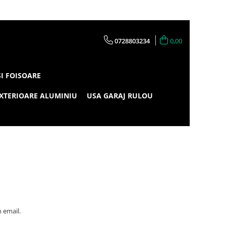
0728803234
0,00
SI FOISOARE
XTERIOARE ALUMINIU
USA GARAJ RULOU
 email.