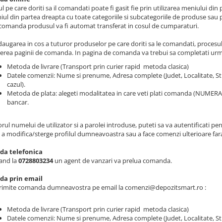
 pe care doriti sa il comandati poate fi gasit fie prin utilizarea meniului din
iul din partea dreapta cu toate categoriile si subcategoriile de produse sau 
comanda produsul va fi automat transferat in cosul de cumparaturi.
augarea in cos a tuturor produselor pe care doriti sa le comandati, proces
erea paginii de comanda. In pagina de comanda va trebui sa completati urm
Metoda de livrare (Transport prin curier rapid metoda clasica)
Datele comenzii: Nume si prenume, Adresa complete (Judet, Localitate, St
cazul).
Metoda de plata: alegeti modalitatea in care veti plati comanda (NUMERAR 
bancar.
rul numelui de utilizator si a parolei introduse, puteti sa va autentificati p
, a modifica/sterge profilul dumneavoastra sau a face comenzi ulterioare far
a telefonica
and la
0728803234
un agent de vanzari va prelua comanda.
a prin email
trimite comanda dumneavostra pe email la comenzi@depozitsmart.ro :
Metoda de livrare (Transport prin curier rapid metoda clasica)
Datele comenzii: Nume si prenume, Adresa complete (Judet, Localitate, St